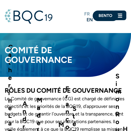
FR
BENTO
EN
C
COMITÉ DE
a
GOUVERNANCE
t
h
S
e
i
r
F
RÔLES DU COMITÉ DE GOUVERNANCE
m
i
r
o
Le Comité de gouvernance (CG) est chargé de définir les
M
n
A
a
n
objectifs et les priorités de la BQC19, d’approuver ses
a
e
S
n
n
R
budgets et de garantir l’ouverture et la transparence, tant
d
L
t
d
ç
o
pour la BQC19 que pour ses institutions partenaires. Il
e
a
é
M
r
o
H
u
veille également à ce que la BQC19 remplisse sa mission
l
p