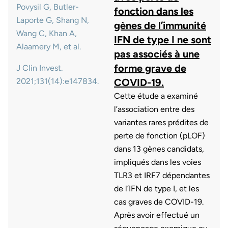
Povysil G, Butler-
fonction dans les
Laporte G, Shang N,
gènes de l’immunité
Wang C, Khan A,
IFN de type I ne sont
Alaamery M, et al.
pas associés à une
forme grave de
J Clin Invest.
2021;131(14):e147834.
COVID-19.
Cette étude a examiné
l’association entre des
variantes rares prédites de
perte de fonction (pLOF)
dans 13 gènes candidats,
impliqués dans les voies
TLR3 et IRF7 dépendantes
de l’IFN de type I, et les
cas graves de COVID-19.
Après avoir effectué un