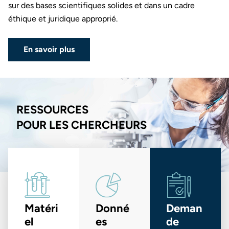
sur des bases scientifiques solides et dans un cadre
éthique et juridique approprié.
En savoir plus
RESSOURCES
POUR LES CHERCHEURS
Matéri
Donné
Deman
el
es
de