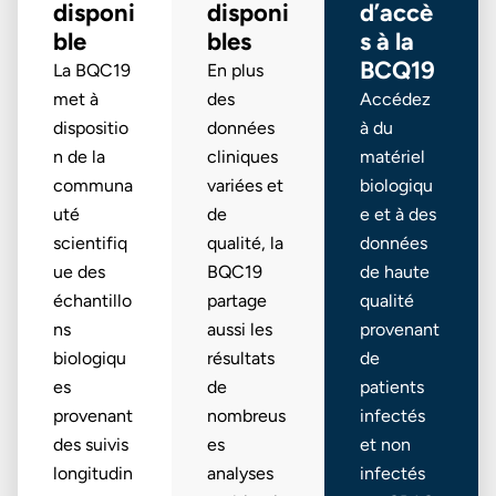
disponi
disponi
d’accè
ble
bles
s à la
BCQ19
La BQC19
En plus
met à
des
Accédez
dispositio
données
à du
n de la
cliniques
matériel
communa
variées et
biologiqu
uté
de
e et à des
scientifiq
qualité, la
données
ue des
BQC19
de haute
échantillo
partage
qualité
ns
aussi les
provenant
biologiqu
résultats
de
es
de
patients
provenant
nombreus
infectés
des suivis
es
et non
longitudin
analyses
infectés