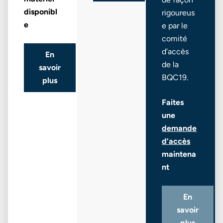
disponibl
rigoureus
e
e par le
comité
d’accès
En
de la
savoir
BQC19.
plus
Faites
une
demande
d’accès
maintena
nt
En
savoir
plus