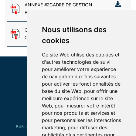
ANNEXE #2CADRE DE GESTION
PÉDIATRIQUE BQC19
Nous utilisons des
CADRE DE GESTION DE LA BIOBANQUE
QUÉBÉCOISE DE LA COVID-19 (BQC19)
cookies
Ce site Web utilise des cookies et
d'autres technologies de suivi
pour améliorer votre expérience
de navigation aux fins suivantes :
pour activer les fonctionnalités de
base du site Web
,
pour offrir une
meilleure expérience sur le site
INSTITUTION ROYALE
Web
,
pour mesurer votre intérêt
POUR L’AVANCEMENT DES SCIENCES
pour nos produits et services et
UNIVERSITÉ MCGILL,
pour personnaliser les interactions
845, rue Sherbrooke Ouest, Montréal, Québec, Canada
marketing
,
pour diffuser des
info@bqc19.ca
publicités plus pertinentes pour